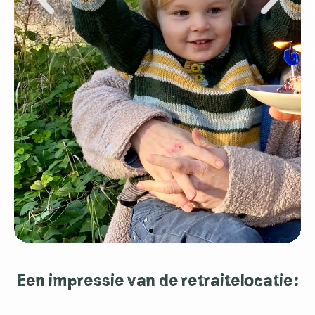
programma’s zoals de moedercirkel. Hierin geef ik
werkende moeders de ruimte om te groeien,
keuzes te maken vanuit rust en kracht, en bewuster
in het leven te staan. Mijn aanpak is praktisch,
persoonlijk en altijd gericht op wat écht werkt –
voor mensen én organisaties.
CHARLOTTE'S LINKEDIN
Een impressie van de retraitelocatie:
"Stilteretraites en sharings