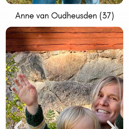
Anne van Oudheusden (37)
"Ik vind het ontzettend tof
om nu ook zo'n sacred space
voor moeders te faciliteren"
Moeder van zoon Fitz (bijna 2) en bonusdochter
Noï (15).
Met meer dan tien jaar ervaring in het begeleiden
van organisaties naar meer eigenaarschap en
samenwerking, combineer ik mijn expertise in
zelforganisatie met mijn persoonlijke ervaring als
moeder. Het moederschap heeft mij geleerd hoe
belangrijk het is om ruimte te maken voor reflectie
en balans, iets wat ik zowel thuis als in mijn werk
toepas. Als coöperatielid van Energized.org en The
Nature Collective begeleid ik teams en faciliteer ik