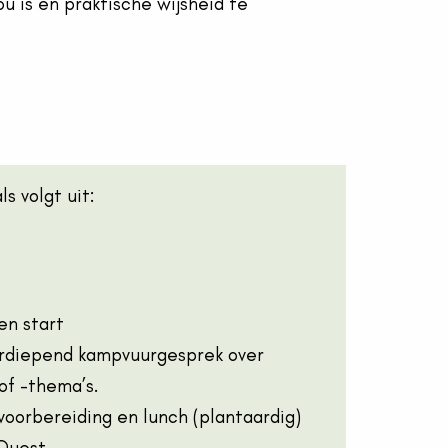
ou is en praktische wijsheid te
s volgt uit:
en start
rdiepend kampvuurgesprek over
of -thema’s.
voorbereiding en lunch (plantaardig)
 Quest