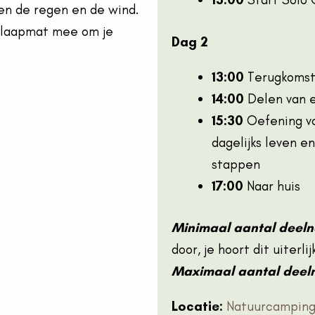
gen de regen en de wind.
slaapmat mee om je
Dag 2
13:00
Terugkomst 
14:00
Delen van e
15:30
Oefening voo
dagelijks leven e
stappen
17:00
Naar huis
Minimaal aantal deel
door, je hoort dit uiterl
Maximaal aantal deel
Locatie:
Natuurcamping