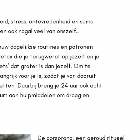
id, stress, ontevredenheid en soms
n ook nogal veel van onszelf…
ouw dagelijkse routines en patronen
etox die je terugwerpt op jezelf en je
ets’ dat groter is dan jezelf. Om te
grijk voor je is, zodat je van daaruit
tten. Daarbij breng je 24 uur ook echt
imum aan hulpmiddelen om droog en
De oorsprong: een oeroud ritueel