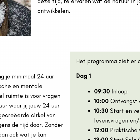
deze tijd, te ervaren wat de natuur in j
ontwikkelen.
Het programma ziet er al
Dag 1
g je minimaal 24 uur
ische en mentale
09:30
Inloop
l ruimte is voor vragen
10:00
Ontvangst 
uur waar jij jouw 24 uur
10:30
Start en ve
gecreëerde cirkel van
levensvragen en/
ens de tijd door. Z
onder
12:00
Praktische 
dan ook wat je kan
13:00
Start Solo