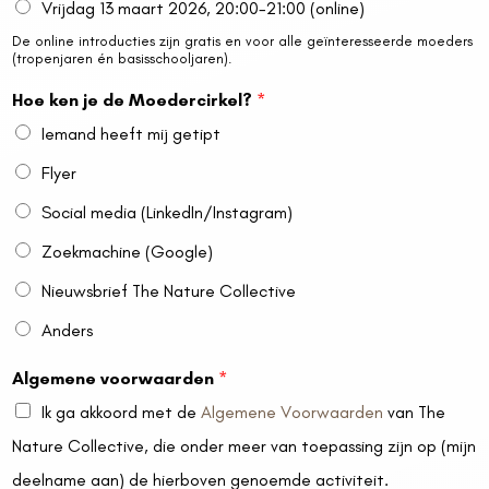
Vrijdag 13 maart 2026, 20:00-21:00 (online)
e
De online introducties zijn gratis en voor alle geïnteresseerde moeders
d
(tropenjaren én basisschooljaren).
Hoe ken je de Moedercirkel?
*
Iemand heeft mij getipt
Flyer
Social media (LinkedIn/Instagram)
Zoekmachine (Google)
Nieuwsbrief The Nature Collective
Anders
Algemene voorwaarden
*
Ik ga akkoord met de
Algemene Voorwaarden
van The
Nature Collective, die onder meer van toepassing zijn op (mijn
deelname aan) de hierboven genoemde activiteit.