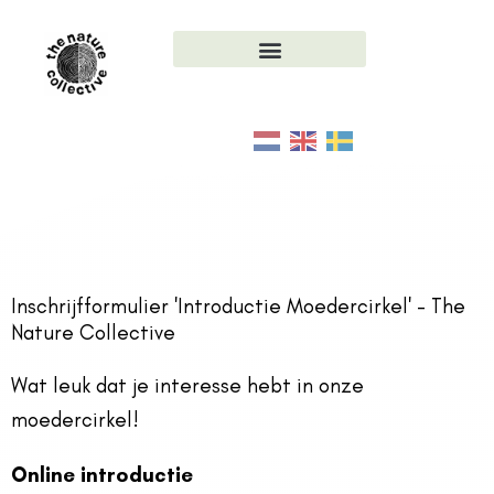
Inschrijven Online Introductie
Ga
Moedercirkel – The Nature Collective
naar
de
inhoud
Inschrijfformulier 'Introductie Moedercirkel' - The
Nature Collective
Wat leuk dat je interesse hebt in onze
moedercirkel!
Online introductie