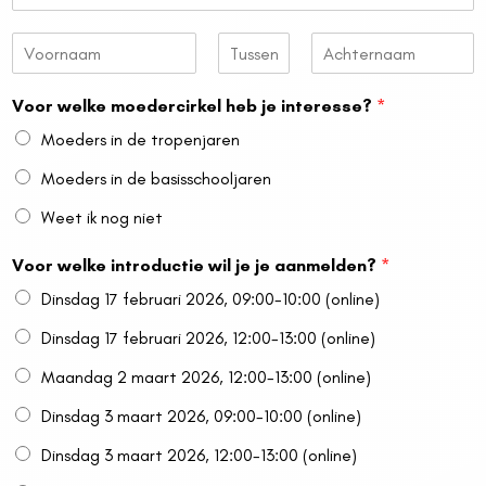
o
N
c
a
V
T
A
a
o
o
u
c
Voor welke moedercirkel heb je interesse?
*
m
o
s
h
*
u
r
s
t
Moeders in de tropenjaren
n
e
e
n
a
n
r
Moeders in de basisschooljaren
a
v
n
t
m
o
a
Weet ik nog niet
e
a
r
g
m
s
y
Voor welke introductie wil je je aanmelden?
*
e
l
s
Dinsdag 17 februari 2026, 09:00-10:00 (online)
e
Dinsdag 17 februari 2026, 12:00-13:00 (online)
l
Maandag 2 maart 2026, 12:00-13:00 (online)
e
Dinsdag 3 maart 2026, 09:00-10:00 (online)
c
Dinsdag 3 maart 2026, 12:00-13:00 (online)
t